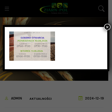
×
Postępowanie ofertowe –
nadzór inwestorski
Strona główna
Aktualności
Postępowanie ofertowe – nadzór inwestorski
2024-12-19
ADMIN
AKTUALNOŚCI