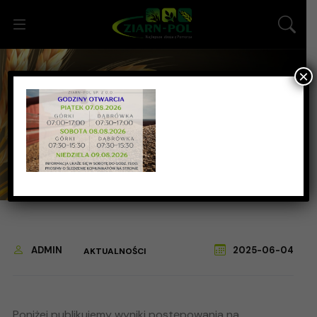
×
Wyniki postępowania
Strona główna
Aktualności
Wyniki postępowania
2025-06-04
ADMIN
AKTUALNOŚCI
Poniżej publikujemy wyniki postępowania na